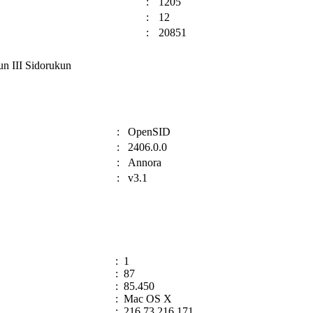
:
1205
:
12
:
20851
un III Sidorukun
:
OpenSID
:
2406.0.0
:
Annora
:
v3.1
:
1
:
87
:
85.450
:
Mac OS X
:
216.73.216.171