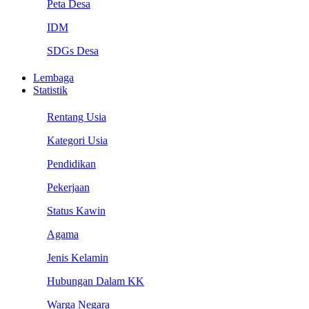
Peta Desa
IDM
SDGs Desa
Lembaga
Statistik
Rentang Usia
Kategori Usia
Pendidikan
Pekerjaan
Status Kawin
Agama
Jenis Kelamin
Hubungan Dalam KK
Warga Negara