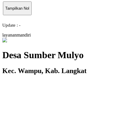
Tampilkan Nol
Update : -
l
a
y
a
n
a
n
m
a
n
d
i
r
i
Desa Sumber Mulyo
Kec. Wampu, Kab. Langkat