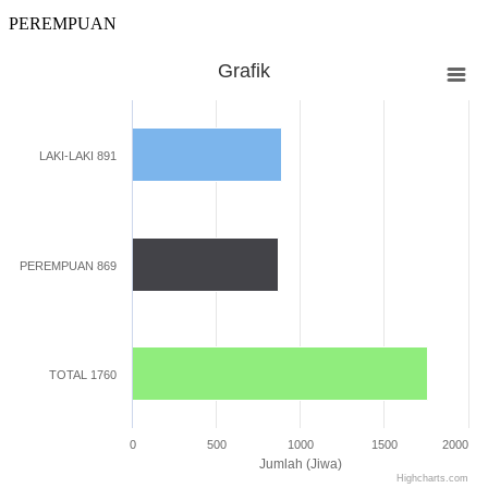
PEREMPUAN
Grafik
Grafik
Bar chart with 3 bars.
The chart has 1 X axis displaying categories.
LAKI-LAKI 891
The chart has 1 Y axis displaying Jumlah (Jiwa). Range: 0 to 2000.
PEREMPUAN 869
TOTAL 1760
0
500
1000
1500
2000
Jumlah (Jiwa)
Highcharts.com