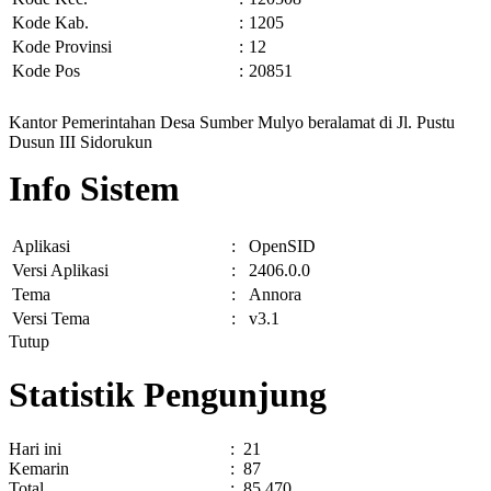
Kode Kab.
:
1205
Kode Provinsi
:
12
Kode Pos
:
20851
Kantor Pemerintahan Desa Sumber Mulyo beralamat di Jl. Pustu
Dusun III Sidorukun
Info Sistem
Aplikasi
:
OpenSID
Versi Aplikasi
:
2406.0.0
Tema
:
Annora
Versi Tema
:
v3.1
Tutup
Statistik Pengunjung
Hari ini
:
21
Kemarin
:
87
Total
:
85.470