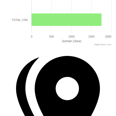
TOTAL 1760
0
500
1000
1500
2000
Jumlah (Jiwa)
Highcharts.com
End of interactive chart.