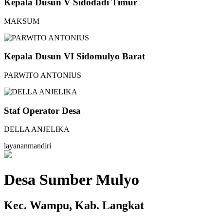
Kepala Dusun V Sidodadi Timur
MAKSUM
Kepala Dusun VI Sidomulyo Barat
PARWITO ANTONIUS
Staf Operator Desa
DELLA ANJELIKA
l
a
y
a
n
a
n
m
a
n
d
i
r
i
Desa Sumber Mulyo
Kec. Wampu, Kab. Langkat