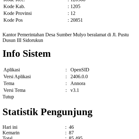
Kode Kab.
:
1205
Kode Provinsi
:
12
Kode Pos
:
20851
Kantor Pemerintahan Desa Sumber Mulyo beralamat di Jl. Pustu
Dusun III Sidorukun
Info Sistem
Aplikasi
:
OpenSID
Versi Aplikasi
:
2406.0.0
Tema
:
Annora
Versi Tema
:
v3.1
Tutup
Statistik Pengunjung
Hari ini
:
46
Kemarin
:
87
Total
:
85.495